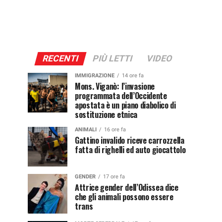
RECENTI
PIÙ LETTI
VIDEO
IMMIGRAZIONE
14 ore fa
Mons. Viganò: l’invasione
programmata dell’Occidente
apostata è un piano diabolico di
sostituzione etnica
ANIMALI
16 ore fa
Gattino invalido riceve carrozzella
fatta di righelli ed auto giocattolo
GENDER
17 ore fa
Attrice gender dell’Odissea dice
che gli animali possono essere
trans