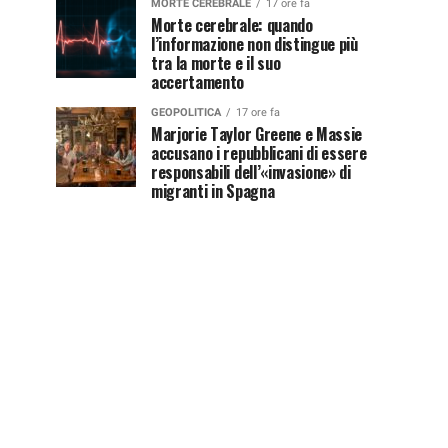
MORTE CEREBRALE
17 ore fa
Morte cerebrale: quando
l’informazione non distingue più
tra la morte e il suo
accertamento
GEOPOLITICA
17 ore fa
Marjorie Taylor Greene e Massie
accusano i repubblicani di essere
responsabili dell’«invasione» di
migranti in Spagna