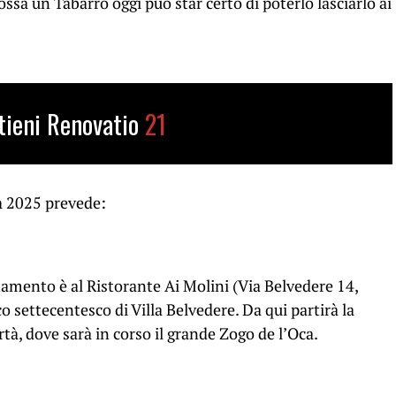
sa un Tabarro oggi può star certo di poterlo lasciarlo ai
tieni Renovatio
21
a 2025 prevede:
tamento è al Ristorante Ai Molini (Via Belvedere 14,
 settecentesco di Villa Belvedere. Da qui partirà la
rtà, dove sarà in corso il grande Zogo de l’Oca.