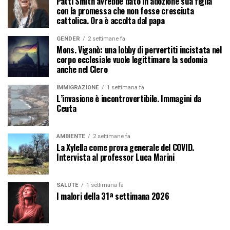
Patti Smith avrebbe dato in adozione sua figlia
con la promessa che non fosse cresciuta
cattolica. Ora è accolta dal papa
GENDER
2 settimane fa
Mons. Viganò: una lobby di pervertiti incistata nel
corpo ecclesiale vuole legittimare la sodomia
anche nel Clero
IMMIGRAZIONE
1 settimana fa
L’invasione è incontrovertibile. Immagini da
Ceuta
AMBIENTE
2 settimane fa
La Xylella come prova generale del COVID.
Intervista al professor Luca Marini
SALUTE
1 settimana fa
I malori della 31ª settimana 2026