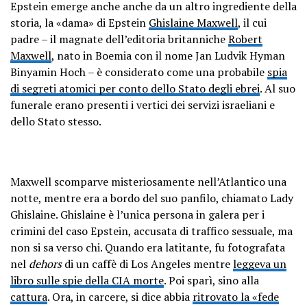
Epstein emerge anche anche da un altro ingrediente della
storia, la «dama» di Epstein
Ghislaine Maxwell
, il cui
padre – il magnate dell’editoria britanniche
Robert
Maxwell
, nato in Boemia con il nome Jan Ludvik Hyman
Binyamin Hoch – è considerato come una probabile
spia
di segreti atomici per conto dello Stato degli ebrei
. Al suo
funerale erano presenti i vertici dei servizi israeliani e
dello Stato stesso.
Maxwell scomparve misteriosamente nell’Atlantico una
notte, mentre era a bordo del suo panfilo, chiamato Lady
Ghislaine. Ghislaine è l’unica persona in galera per i
crimini del caso Epstein, accusata di traffico sessuale, ma
non si sa verso chi. Quando era latitante, fu fotografata
nel
dehors
di un caffè di Los Angeles mentre
leggeva un
libro sulle spie della CIA morte
. Poi sparì, sino alla
cattura
. Ora, in carcere, si dice abbia
ritrovato la «fede