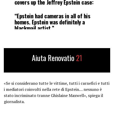
covers up the Jeffrey Epstein case:
“Epstein had cameras in all of his
homes. Epstein was definitely a
blackmail artist.”
“The government wants to make sure
that that does not come out. A huge
part of our…
Aiuta Renovatio
21
pic.twitter.com/5cyMe2EAHp
— Collin Rugg (@CollinRugg)
July 8,
2025
«Se si considerano tutte le vittime, tutti i carnefici e tutti
i mediatori coinvolti nella rete di Epstein… nessuno è
stato incriminato tranne Ghislaine Maxwell», spiega il
giornalista.