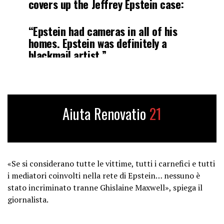
covers up the Jeffrey Epstein case:
“Epstein had cameras in all of his
homes. Epstein was definitely a
blackmail artist.”
“The government wants to make sure
that that does not come out. A huge
part of our…
Aiuta Renovatio
21
pic.twitter.com/5cyMe2EAHp
— Collin Rugg (@CollinRugg)
July 8,
2025
«Se si considerano tutte le vittime, tutti i carnefici e tutti
i mediatori coinvolti nella rete di Epstein… nessuno è
stato incriminato tranne Ghislaine Maxwell», spiega il
giornalista.