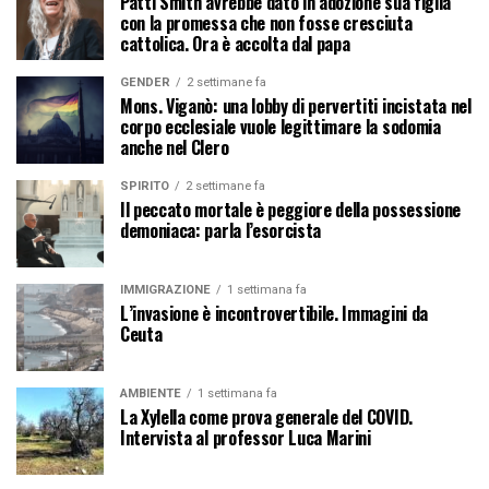
Patti Smith avrebbe dato in adozione sua figlia
con la promessa che non fosse cresciuta
cattolica. Ora è accolta dal papa
GENDER
2 settimane fa
Mons. Viganò: una lobby di pervertiti incistata nel
corpo ecclesiale vuole legittimare la sodomia
anche nel Clero
SPIRITO
2 settimane fa
Il peccato mortale è peggiore della possessione
demoniaca: parla l’esorcista
IMMIGRAZIONE
1 settimana fa
L’invasione è incontrovertibile. Immagini da
Ceuta
AMBIENTE
1 settimana fa
La Xylella come prova generale del COVID.
Intervista al professor Luca Marini