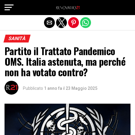
Exit mobile version
SANITÀ
Partito il Trattato Pandemico
OMS. Italia astenuta, ma perché
non ha votato contro?
Pubblicato
1 anno fa
il
23 Maggio 2025