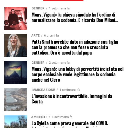
GENDER
1 settimana fa
Mons. Viganò: la chiesa sinodale ha l’ordine di
normalizzare la sodomia. E ricorda Don Milani…
ARTE
6 giorni fa
Patti Smith avrebbe dato in adozione sua figlia
con la promessa che non fosse cresciuta
cattolica. Ora è accolta dal papa
GENDER
2 settimane fa
Mons. Viganò: una lobby di pervertiti incistata nel
corpo ecclesiale vuole legittimare la sodomia
anche nel Clero
IMMIGRAZIONE
1 settimana fa
L’invasione è incontrovertibile. Immagini da
Ceuta
AMBIENTE
1 settimana fa
La Xylella come prova generale del COVID.