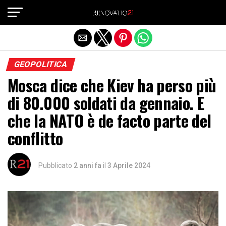
Exit mobile version
GEOPOLITICA
Mosca dice che Kiev ha perso più
di 80.000 soldati da gennaio. E
che la NATO è de facto parte del
conflitto
Pubblicato
2 anni fa
il
3 Aprile 2024