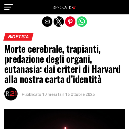
Exit mobile version
BIOETICA
Morte cerebrale, trapianti,
predazione degli organi,
eutanasia: dai criteri di Harvard
alla nostra carta d’identità
Pubblicato
10 mesi fa
il
16 Ottobre 2025