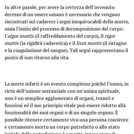
In altre parole, per avere la certezza dell’avvenuto
decesso di un essere umano è necessario che vengano
riscontrati sul cadavere i segni inequivocabili della morte,
ossia l’inizio del processo di decomposizione del corpo:
l’
algor mortis
(il raffreddamento del corpo), il
rigor
mortis
(la rigidità cadaverica) e il
livor mortis
(il ristagno
e la coagulazione del sangue). Tali segni rappresentano il
punto di non ritorno alla vita.
La morte infatti è un evento complesso poiché l’uomo, in
virtù dell’unione sostanziale con un’anima spirituale,
non è un semplice agglomerato di organi, tessuti e
funzioni né il suo principio vitale può essere ridotto alla
funzionalità dei suoi organi o di un singolo organo. È
possibile ritenere certamente viva una persona cosciente
e certamente morto un corpo putrefatto o allo stato
iniziale della putrefazione. La morte, intesa come il