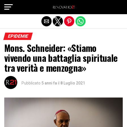
Exit mobile version
EPIDEMIE
Mons. Schneider: «Stiamo
vivendo una battaglia spirituale
tra verità e menzogna»
Pubblicato
5 anni fa
il
8 Luglio 2021