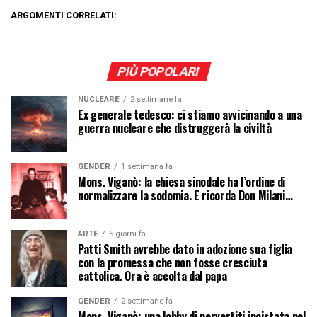
ARGOMENTI CORRELATI:
PIÙ POPOLARI
NUCLEARE
2 settimane fa
Ex generale tedesco: ci stiamo avvicinando a una
guerra nucleare che distruggerà la civiltà
GENDER
1 settimana fa
Mons. Viganò: la chiesa sinodale ha l’ordine di
normalizzare la sodomia. E ricorda Don Milani…
ARTE
5 giorni fa
Patti Smith avrebbe dato in adozione sua figlia
con la promessa che non fosse cresciuta
cattolica. Ora è accolta dal papa
GENDER
2 settimane fa
Mons. Viganò: una lobby di pervertiti incistata nel