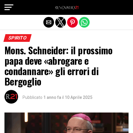
Exit mobile version
SPIRITO
Mons. Schneider: il prossimo
papa deve «abrogare e
condannare» gli errori di
Bergoglio
Pubblicato
1 anno fa
il
10 Aprile 2025