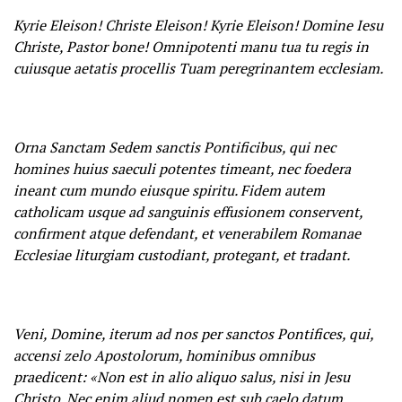
Kyrie Eleison! Christe Eleison! Kyrie Eleison! Domine Iesu
Christe, Pastor bone! Omnipotenti manu tua tu regis in
cuiusque aetatis procellis Tuam peregrinantem ecclesiam.
Orna Sanctam Sedem sanctis Pontificibus, qui nec
homines huius saeculi potentes timeant, nec foedera
ineant cum mundo eiusque spiritu. Fidem autem
catholicam usque ad sanguinis effusionem conservent,
confirment atque defendant, еt venerabilem Romanae
Ecclesiae liturgiam custodiant, protegant, et tradant.
Veni, Domine, iterum ad nos per sanctos Pontifices, qui,
accensi zelo Apostolorum, hominibus omnibus
praedicent: «Non est in alio aliquo salus, nisi in Jesu
Christo. Nec enim aliud nomen est sub caelo datum