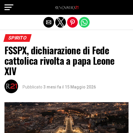
Exit mobile version
SPIRITO
FSSPX, dichiarazione di Fede
cattolica rivolta a papa Leone
XIV
Pubblicato
3 mesi fa
il
15 Maggio 2026