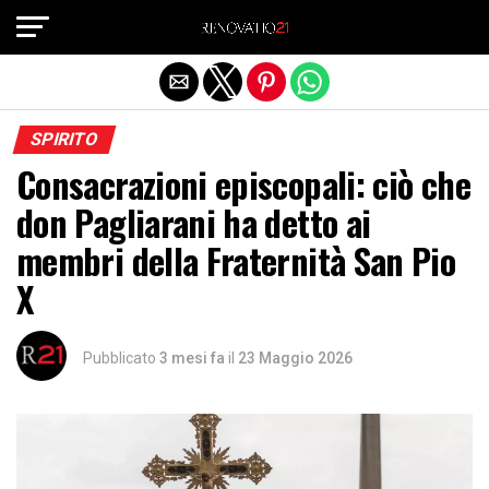
Exit mobile version
SPIRITO
Consacrazioni episcopali: ciò che
don Pagliarani ha detto ai
membri della Fraternità San Pio
X
Pubblicato
3 mesi fa
il
23 Maggio 2026