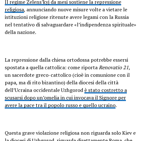
Il regime Zelens’kyj da mesi sostiene la repressione
religiosa
, annunciando nuove misure volte a vietare le
istituzioni religiose ritenute avere legami con la Russia
nel tentativo di salvaguardare «l’indipendenza spirituale»
della nazione.
La repressione dalla chiesa ortodossa potrebbe essersi
spostata a quella cattolica: come riporta
Renovatio 21
,
un sacerdote greco-cattolico (cioè in comunione con il
papa, ma di rito bizantino) della diocesi della città
dell’Ucraina occidentale Uzhgorod
è stato costretto a
scusarsi dopo un’omelia in cui invocava il Signore per
avere la pace tra il popolo russo e quello ucraino
.
Questa grave violazione religiosa non riguarda solo Kiev e
la diocesi di Uzhgorod, riguarda direttamente Roma, che