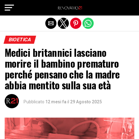
Exit mobile version
BIOETICA
Medici britannici lasciano
morire il bambino prematuro
perché pensano che la madre
abbia mentito sulla sua età
Pubblicato
12 mesi fa
il
29 Agosto 2025