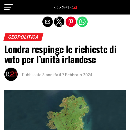
Exit mobile version
GEOPOLITICA
Londra respinge le richieste di
voto per l’unità irlandese
Pubblicato
3 anni fa
il
7 Febbraio 2024