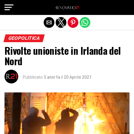
Exit mobile version
GEOPOLITICA
Rivolte unioniste in Irlanda del
Nord
Pubblicato
5 anni fa
il
20 Aprile 2021