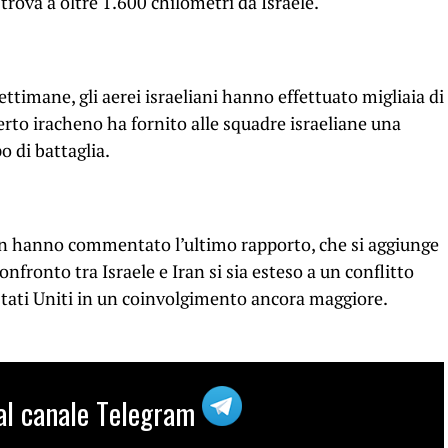
si trova a oltre 1.600 chilometri da Israele.
timane, gli aerei israeliani hanno effettuato migliaia di
rto iracheno ha fornito alle squadre israeliane una
o di battaglia.
non hanno commentato l’ultimo rapporto, che si aggiunge
onfronto tra Israele e Iran si sia esteso a un conflitto
Stati Uniti in un coinvolgimento ancora maggiore.
i al canale Telegram