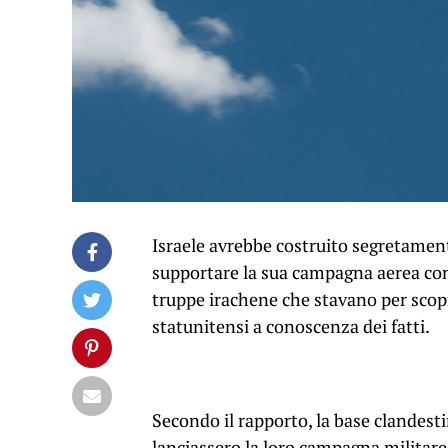
Israele avrebbe costruito segretamen
supportare la sua campagna aerea cont
truppe irachene che stavano per scopri
statunitensi a conoscenza dei fatti.
Secondo il rapporto, la base clandestin
lanciassero la loro campagna militare c