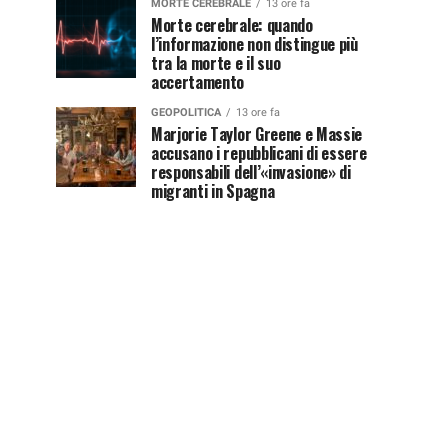
MORTE CEREBRALE
13 ore fa
Morte cerebrale: quando
l’informazione non distingue più
tra la morte e il suo
accertamento
GEOPOLITICA
13 ore fa
Marjorie Taylor Greene e Massie
accusano i repubblicani di essere
responsabili dell’«invasione» di
migranti in Spagna