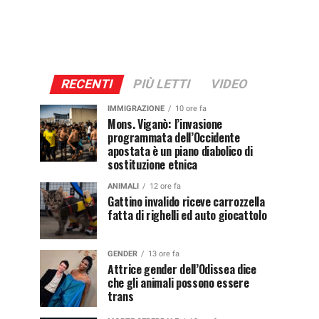
RECENTI
PIÙ LETTI
VIDEO
IMMIGRAZIONE
10 ore fa
Mons. Viganò: l’invasione
programmata dell’Occidente
apostata è un piano diabolico di
sostituzione etnica
ANIMALI
12 ore fa
Gattino invalido riceve carrozzella
fatta di righelli ed auto giocattolo
GENDER
13 ore fa
Attrice gender dell’Odissea dice
che gli animali possono essere
trans