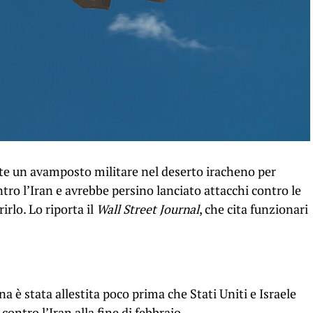
te un avamposto militare nel deserto iracheno per
ro l’Iran e avrebbe persino lanciato attacchi contro le
rlo. Lo riporta il
Wall Street Journal
, che cita funzionari
a è stata allestita poco prima che Stati Uniti e Israele
ontro l’Iran alla fine di febbraio.