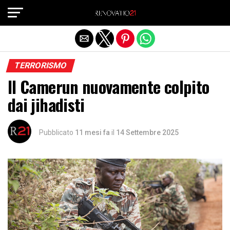
Exit mobile version
TERRORISMO
Il Camerun nuovamente colpito
dai jihadisti
Pubblicato
11 mesi fa
il
14 Settembre 2025