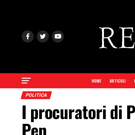
HOME
ARTICOLI
POLITICA
I procuratori di 
Pen