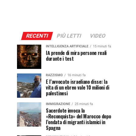
RECENTI
PIÙ LETTI
VIDEO
INTELLIGENZA ARTIFICIALE
15 minuti fa
IA prende di mira persone reali
durante i test
RAZZISMO
16 minuti fa
E l’avvocato israeliano disse: la
vita di un ebreo vale 10 milioni di
palestinesi
IMMIGRAZIONE
25 minuti fa
Sacerdote invoca la
«Reconquista» del Marocco dopo
l’ondata di migranti islamici in
Spagna