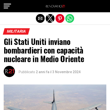
Exit mobile version
MILITARIA
Gli Stati Uniti inviano
bombardieri con capacità
nucleare in Medio Oriente
Pubblicato
2 anni fa
il
3 Novembre 2024