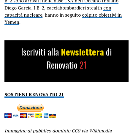
B-2 sono arrivati nella base USA nell’Oceano Indiano
Diego Garcia. I B-2, cacciabombardieri stealth
con
capacità nucleare
, hanno in seguito
colpito obiettivi in
Yemen
.
Iscriviti alla
Newslettera
di
Renovatio
21
SOSTIENI RENOVATIO 21
Immagine di pubblico dominio CC0
via Wikimedia