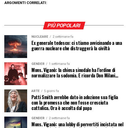
ARGOMENTI CORRELATI:
PIÙ POPOLARI
NUCLEARE
2 settimane fa
Ex generale tedesco: ci stiamo avvicinando a una
guerra nucleare che distruggerà la civiltà
GENDER
1 settimana fa
Mons. Viganò: la chiesa sinodale ha l’ordine di
normalizzare la sodomia. E ricorda Don Milani…
ARTE
5 giorni fa
Patti Smith avrebbe dato in adozione sua figlia
con la promessa che non fosse cresciuta
cattolica. Ora è accolta dal papa
GENDER
2 settimane fa
Mons. Viganò: una lobby di pervertiti incistata nel