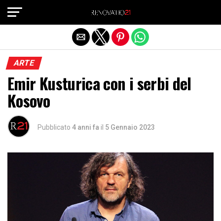
Exit mobile version
ARTE
Emir Kusturica con i serbi del
Kosovo
Pubblicato
4 anni fa
il
5 Gennaio 2023