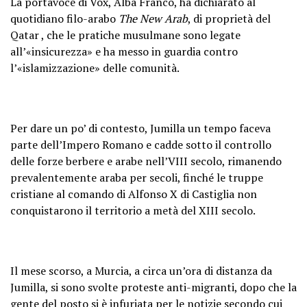
La portavoce di Vox, Alba Franco, ha dichiarato al
quotidiano filo-arabo
The New Arab
, di proprietà del
— VOX Murcia (@Vox_Murcia)
Qatar , che le pratiche musulmane sono legate
August 6, 2025
all’«insicurezza» e ha messo in guardia contro
l’«islamizzazione» delle comunità.
Per dare un po’ di contesto, Jumilla un tempo faceva
parte dell’Impero Romano e cadde sotto il controllo
delle forze berbere e arabe nell’VIII secolo, rimanendo
prevalentemente araba per secoli, finché le truppe
cristiane al comando di Alfonso X di Castiglia non
conquistarono il territorio a metà del XIII secolo.
Il mese scorso, a Murcia, a circa un’ora di distanza da
Jumilla, si sono svolte proteste anti-migranti, dopo che la
gente del posto si è infuriata per le notizie secondo cui