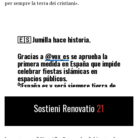
per sempre la terra dei cristiani».
🇪🇸 Jumilla hace historia.
Gracias a
@vox_es
se aprueba la
primera medida en España que impide
celebrar fiestas islámicas en
espacios públicos.
⁰¡España es y será siempre tierra de
raíces cristianas!
Sostieni Renovatio
21
🗣️
@JuanAgusCarri
📰
https://t.co/bVVV6ImEY6
pic.twitter.com/s6ntuo1RAQ