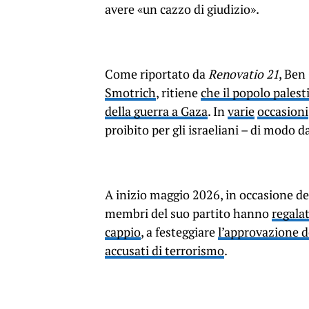
avere «un cazzo di giudizio».
Come riportato da
Renovatio 21
, Ben
Smotrich
, ritiene
che il popolo palest
della guerra a Gaza
. In
varie
occasioni
proibito per gli israeliani – di modo 
A inizio maggio 2026, in occasione de
membri del suo partito hanno
regala
cappio
, a festeggiare
l’approvazione de
accusati di terrorismo
.