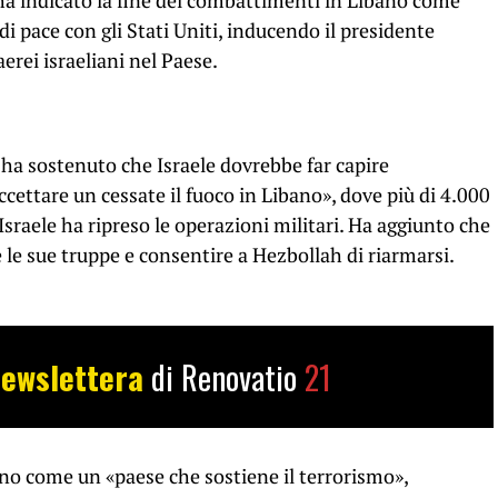
 ha indicato la fine dei combattimenti in Libano come
di pace con gli Stati Uniti, inducendo il presidente
erei israeliani nel Paese.
r ha sostenuto che Israele dovrebbe far capire
ettare un cessate il fuoco in Libano», dove più di 4.000
sraele ha ripreso le operazioni militari. Ha aggiunto che
 le sue truppe e consentire a Hezbollah di riarmarsi.
ewslettera
di Renovatio
21
bano come un «paese che sostiene il terrorismo»,