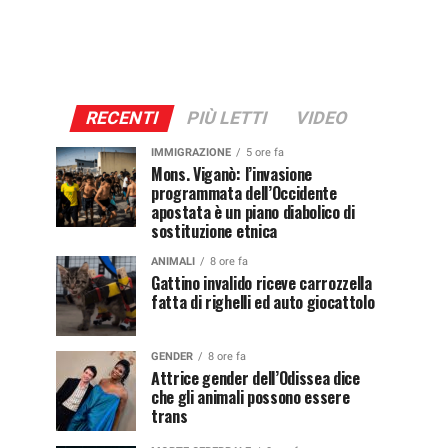
RECENTI
PIÙ LETTI
VIDEO
IMMIGRAZIONE
5 ore fa
Mons. Viganò: l’invasione
programmata dell’Occidente
apostata è un piano diabolico di
sostituzione etnica
ANIMALI
8 ore fa
Gattino invalido riceve carrozzella
fatta di righelli ed auto giocattolo
GENDER
8 ore fa
Attrice gender dell’Odissea dice
che gli animali possono essere
trans