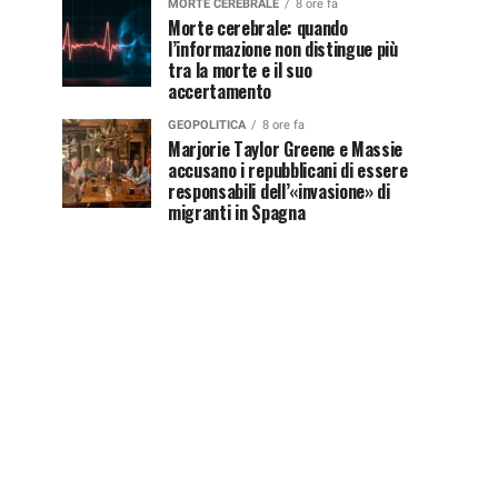
MORTE CEREBRALE
8 ore fa
Morte cerebrale: quando
l’informazione non distingue più
tra la morte e il suo
accertamento
GEOPOLITICA
8 ore fa
Marjorie Taylor Greene e Massie
accusano i repubblicani di essere
responsabili dell’«invasione» di
migranti in Spagna