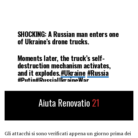
SHOCKING: A Russian man enters one
of Ukraine’s drone trucks.
Moments later, the truck’s self-
destruction mechanism activates,
and it explodes.
#Ukraine
#Russia
#Putin
#RussiaUkraineWar
pic.twitter.com/S4m2hHrD23
Aiuta Renovatio
21
— TIger NS (@TIgerNS3)
June 1,
2025
Gli attacchi si sono verificati appena un giorno prima dei