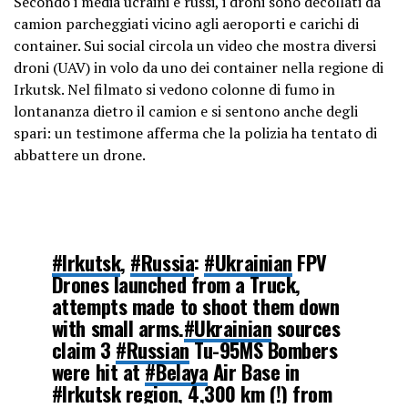
Secondo i media ucraini e russi, i droni sono decollati da
camion parcheggiati vicino agli aeroporti e carichi di
container. Sui social circola un video che mostra diversi
droni (UAV) in volo da uno dei container nella regione di
Irkutsk. Nel filmato si vedono colonne di fumo in
lontananza dietro il camion e si sentono anche degli
spari: un testimone afferma che la polizia ha tentato di
abbattere un drone.
#Irkutsk
,
#Russia
:
#Ukrainian
FPV
Drones launched from a Truck,
attempts made to shoot them down
with small arms.
#Ukrainian
sources
claim 3
#Russian
Tu-95MS Bombers
were hit at
#Belaya
Air Base in
#Irkutsk
region, 4,300 km (!) from