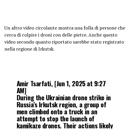
#Ukraine
.
pic.twitter.com/jvmld6bX5C
— Mahalaxmi Ramanathan
Un altro video circolante mostra una folla di persone che
(@MahalaxmiRaman)
June 1, 2025
cerca di colpire i droni con delle pietre. Anche questo
video secondo quanto riportato sarebbe stato registrato
nella regione di Irkutsk.
Amir Tsarfati, [Jun 1, 2025 at 9:27
AM]
During the Ukrainian drone strike in
Russia’s Irkutsk region, a group of
men climbed onto a truck in an
attempt to stop the launch of
kamikaze drones. Their actions likely