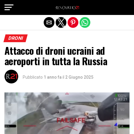
Exit mobile version
DRONI
Attacco di droni ucraini ad
aeroporti in tutta la Russia
Pubblicato
1 anno fa
il
2 Giugno 2025