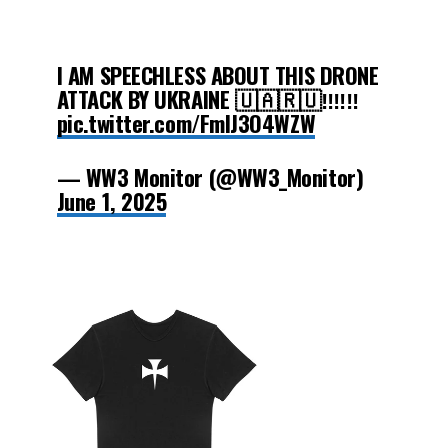
I AM SPEECHLESS ABOUT THIS DRONE
ATTACK BY UKRAINE 🇺🇦🇷🇺‼️‼️‼️
pic.twitter.com/FmlJ3O4WZW
— WW3 Monitor (@WW3_Monitor)
June 1, 2025