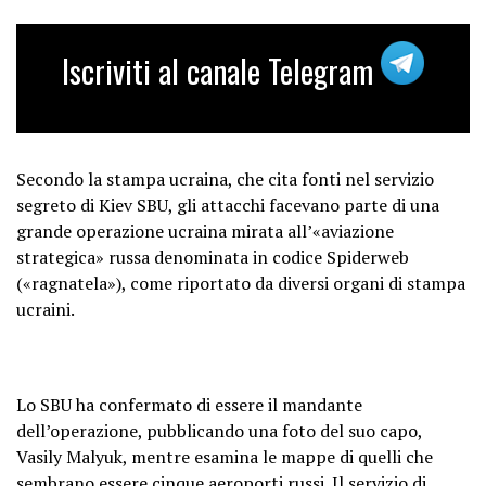
prevented further destruction.
pic.twitter.com/tRTJjvfl59
Iscriviti al canale Telegram
— Rooted n routes (@rooted91954)
June 1, 2025
Secondo la stampa ucraina, che cita fonti nel servizio
segreto di Kiev SBU, gli attacchi facevano parte di una
grande operazione ucraina mirata all’«aviazione
strategica» russa denominata in codice Spiderweb
(«ragnatela»), come riportato da diversi organi di stampa
ucraini.
Lo SBU ha confermato di essere il mandante
dell’operazione, pubblicando una foto del suo capo,
Vasily Malyuk, mentre esamina le mappe di quelli che
sembrano essere cinque aeroporti russi. Il servizio di