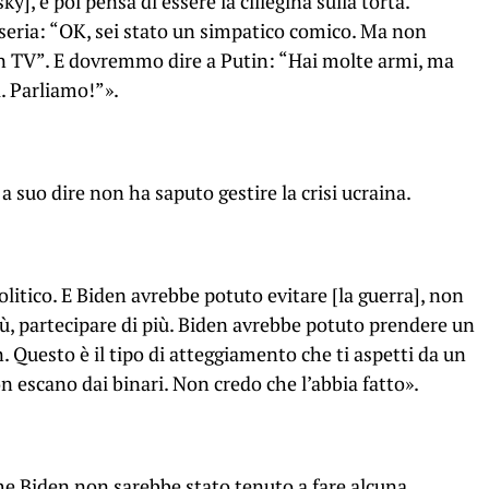
], e poi pensa di essere la ciliegina sulla torta.
ria: “OK, sei stato un simpatico comico. Ma non
 in TV”. E dovremmo dire a Putin: “Hai molte armi, ma
. Parliamo!”».
a suo dire non ha saputo gestire la crisi ucraina.
litico. E Biden avrebbe potuto evitare [la guerra], non
iù, partecipare di più. Biden avrebbe potuto prendere un
 Questo è il tipo di atteggiamento che ti aspetti da un
on escano dai binari. Non credo che l’abbia fatto».
che Biden non sarebbe stato tenuto a fare alcuna