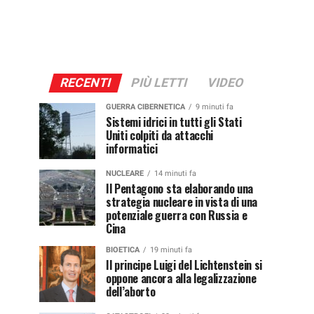
RECENTI
PIÙ LETTI
VIDEO
GUERRA CIBERNETICA
9 minuti fa
Sistemi idrici in tutti gli Stati
Uniti colpiti da attacchi
informatici
NUCLEARE
14 minuti fa
Il Pentagono sta elaborando una
strategia nucleare in vista di una
potenziale guerra con Russia e
Cina
BIOETICA
19 minuti fa
Il principe Luigi del Lichtenstein si
oppone ancora alla legalizzazione
dell’aborto