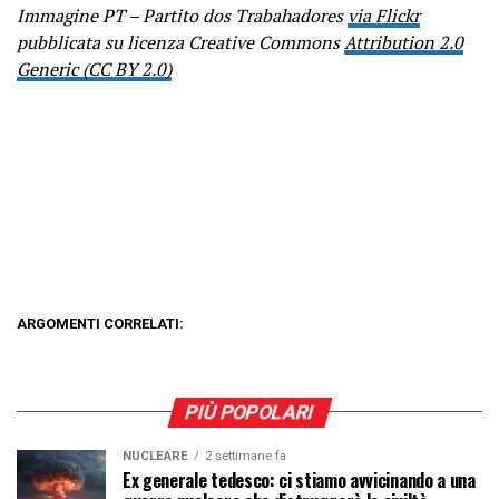
Immagine PT – Partito dos Trabahadores
via Flickr
pubblicata su licenza Creative Commons
Attribution 2.0
Generic (CC BY 2.0)
ARGOMENTI CORRELATI:
PIÙ POPOLARI
NUCLEARE
2 settimane fa
Ex generale tedesco: ci stiamo avvicinando a una