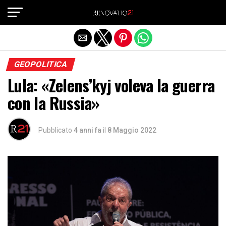
Exit mobile version
GEOPOLITICA
Lula: «Zelens’kyj voleva la guerra
con la Russia»
Pubblicato
4 anni fa
il
8 Maggio 2022