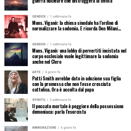
guerra nucleare che distruggerà la civiltà
GENDER
1 settimana fa
Mons. Viganò: la chiesa sinodale ha l’ordine di
normalizzare la sodomia. E ricorda Don Milani…
GENDER
1 settimana fa
Mons. Viganò: una lobby di pervertiti incistata nel
corpo ecclesiale vuole legittimare la sodomia
anche nel Clero
ARTE
4 giorni fa
Patti Smith avrebbe dato in adozione sua figlia
con la promessa che non fosse cresciuta
cattolica. Ora è accolta dal papa
SPIRITO
2 settimane fa
Il peccato mortale è peggiore della possessione
demoniaca: parla l’esorcista
IMMIGRAZIONE
6 giorni fa