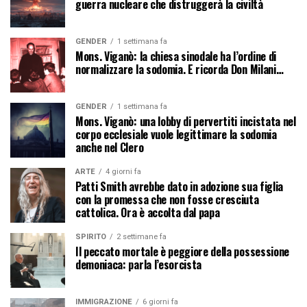
guerra nucleare che distruggerà la civiltà
GENDER
1 settimana fa
Mons. Viganò: la chiesa sinodale ha l’ordine di
normalizzare la sodomia. E ricorda Don Milani…
GENDER
1 settimana fa
Mons. Viganò: una lobby di pervertiti incistata nel
corpo ecclesiale vuole legittimare la sodomia
anche nel Clero
ARTE
4 giorni fa
Patti Smith avrebbe dato in adozione sua figlia
con la promessa che non fosse cresciuta
cattolica. Ora è accolta dal papa
SPIRITO
2 settimane fa
Il peccato mortale è peggiore della possessione
demoniaca: parla l’esorcista
IMMIGRAZIONE
6 giorni fa