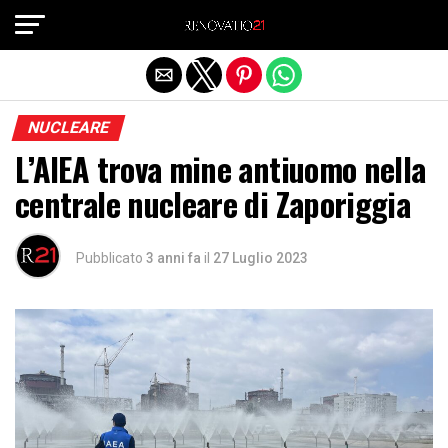
Exit mobile version
NUCLEARE
L’AIEA trova mine antiuomo nella
centrale nucleare di Zaporiggia
Pubblicato
3 anni fa
il
27 Luglio 2023