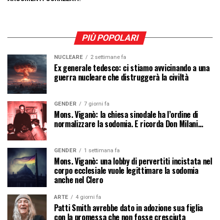
PIÙ POPOLARI
NUCLEARE
2 settimane fa
Ex generale tedesco: ci stiamo avvicinando a una
guerra nucleare che distruggerà la civiltà
GENDER
7 giorni fa
Mons. Viganò: la chiesa sinodale ha l’ordine di
normalizzare la sodomia. E ricorda Don Milani…
GENDER
1 settimana fa
Mons. Viganò: una lobby di pervertiti incistata nel
corpo ecclesiale vuole legittimare la sodomia
anche nel Clero
ARTE
4 giorni fa
Patti Smith avrebbe dato in adozione sua figlia
con la promessa che non fosse cresciuta