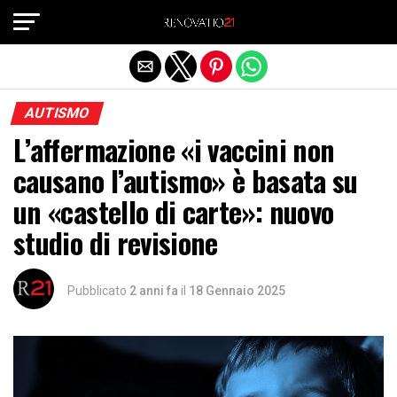
Exit mobile version
AUTISMO
L’affermazione «i vaccini non
causano l’autismo» è basata su
un «castello di carte»: nuovo
studio di revisione
Pubblicato
2 anni fa
il
18 Gennaio 2025