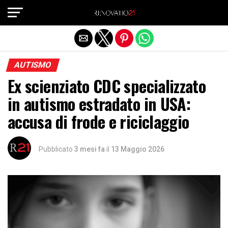
Exit mobile version
AUTISMO
Ex scienziato CDC specializzato
in autismo estradato in USA:
accusa di frode e riciclaggio
Pubblicato
3 mesi fa
il
13 Maggio 2026