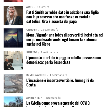
ARTE
5 giorni fa
Patti Smith avrebbe dato in adozione sua figlia
con la promessa che non fosse cresciuta
cattolica. Ora è accolta dal papa
GENDER
2 settimane fa
Mons. Viganò: una lobby di pervertiti incistata nel
corpo ecclesiale vuole legittimare la sodomia
anche nel Clero
SPIRITO
2 settimane fa
Il peccato mortale è peggiore della possessione
demoniaca: parla l’esorcista
IMMIGRAZIONE
1 settimana fa
L’invasione è incontrovertibile. Immagini da
Ceuta
AMBIENTE
1 settimana fa
La Xylella come prova generale del COVID.