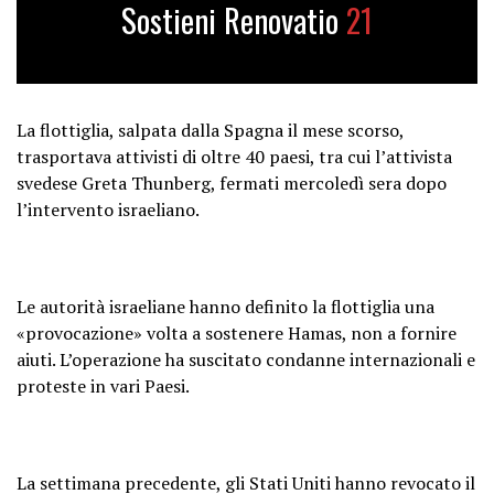
Cancillería debe hacer todas las
Sostieni Renovatio
21
demandas respectivas, incluso…
— Gustavo Petro (@petrogustavo)
October 1, 2025
La flottiglia, salpata dalla Spagna il mese scorso,
trasportava attivisti di oltre 40 paesi, tra cui l’attivista
svedese Greta Thunberg, fermati mercoledì sera dopo
l’intervento israeliano.
Le autorità israeliane hanno definito la flottiglia una
«provocazione» volta a sostenere Hamas, non a fornire
aiuti. L’operazione ha suscitato condanne internazionali e
proteste in vari Paesi.
La settimana precedente, gli Stati Uniti hanno revocato il