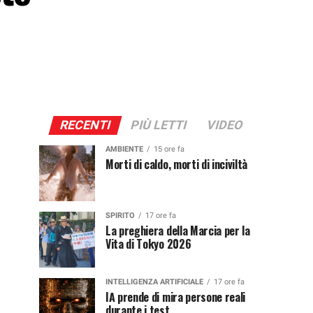
RECENTI
PIÙ LETTI
VIDEO
AMBIENTE
15 ore fa
Morti di caldo, morti di inciviltà
SPIRITO
17 ore fa
La preghiera della Marcia per la
Vita di Tokyo 2026
INTELLIGENZA ARTIFICIALE
17 ore fa
IA prende di mira persone reali
durante i test