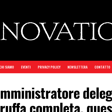
CHI SIAMO
EVENTI
PRIVACY POLICY
NEWSLETTERA
CONTATTO
amministratore deleg
truffa completa, ques