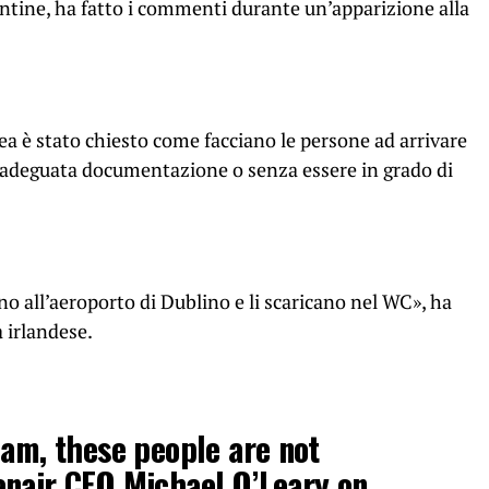
antine, ha fatto i commenti durante un’apparizione alla
a è stato chiesto come facciano le persone ad arrivare
n’adeguata documentazione o senza essere in grado di
ano all’aeroporto di Dublino e li scaricano nel WC», ha
a irlandese.
cam, these people are not
anair CEO Michael O’Leary on