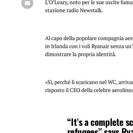
L’O’Leary, noto per le sue uscite fum
stazione radio Newstalk.
Al capo della popolare compagnia aere
in Irlanda con i voli Ryanair senza u
dimostrare la propria identità.
«Sì, perché li scaricano nel WC, arriv
risposto il CEO della celebre aeroline
“It’s a complete s
refugees” says Ry