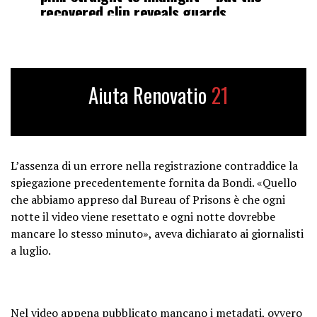
recovered clip reveals guards
walking toward Epstein’s cell at
11:59:39, just seconds before
midnight.
pic.twitter.com/fi4yXML24X
Aiuta Renovatio
21
— Shadow of Ezra (@ShadowofEzra)
September 2, 2025
L’assenza di un errore nella registrazione contraddice la
spiegazione precedentemente fornita da Bondi. «Quello
che abbiamo appreso dal Bureau of Prisons è che ogni
notte il video viene resettato e ogni notte dovrebbe
mancare lo stesso minuto», aveva dichiarato ai giornalisti
a luglio.
Nel video appena pubblicato mancano i metadati, ovvero