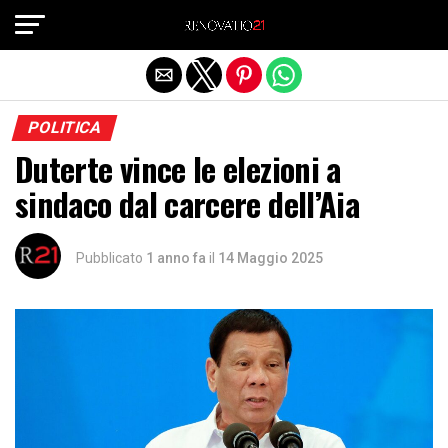
Exit mobile version
POLITICA
Duterte vince le elezioni a
sindaco dal carcere dell’Aia
Pubblicato
1 anno fa
il
14 Maggio 2025