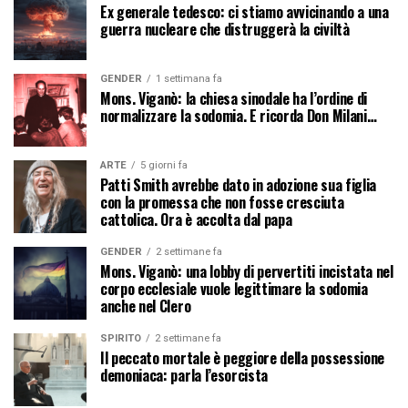
Ex generale tedesco: ci stiamo avvicinando a una
guerra nucleare che distruggerà la civiltà
GENDER
1 settimana fa
Mons. Viganò: la chiesa sinodale ha l’ordine di
normalizzare la sodomia. E ricorda Don Milani…
ARTE
5 giorni fa
Patti Smith avrebbe dato in adozione sua figlia
con la promessa che non fosse cresciuta
cattolica. Ora è accolta dal papa
GENDER
2 settimane fa
Mons. Viganò: una lobby di pervertiti incistata nel
corpo ecclesiale vuole legittimare la sodomia
anche nel Clero
SPIRITO
2 settimane fa
Il peccato mortale è peggiore della possessione
demoniaca: parla l’esorcista