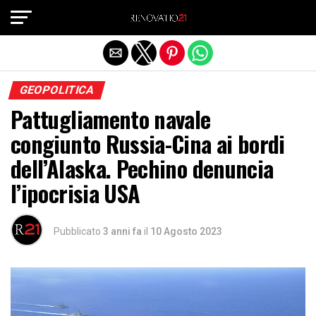
Exit mobile version
GEOPOLITICA
Pattugliamento navale
congiunto Russia-Cina ai bordi
dell’Alaska. Pechino denuncia
l’ipocrisia USA
Pubblicato
3 anni fa
il
10 Agosto 2023