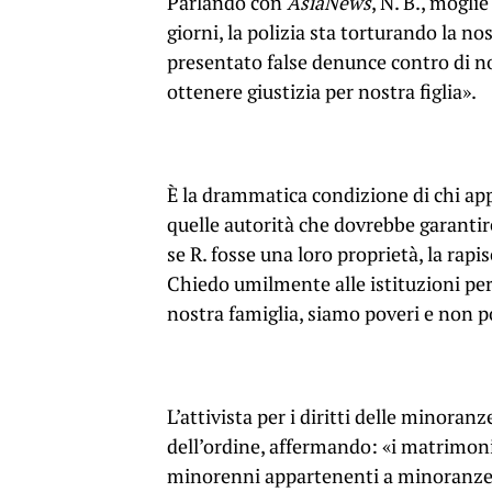
Parlando con
AsiaNews
, N. B., mogli
giorni, la polizia sta torturando la nos
presentato false denunce contro di noi
ottenere giustizia per nostra figlia».
È la drammatica condizione di chi app
quelle autorità che dovrebbe garanti
se R. fosse una loro proprietà, la rap
Chiedo umilmente alle istituzioni per i
nostra famiglia, siamo poveri e non 
L’attivista per i diritti delle minora
dell’ordine, affermando: «i matrimoni
minorenni appartenenti a minoranze r