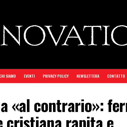
CHI SIAMO
EVENTI
PRIVACY POLICY
NEWSLETTERA
CONTATTO
ia «al contrario»: fe
e cristiana rapita e