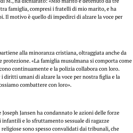
e di M., ha dichiarato: «Mio marito è detenuto da tre
tra famiglia, compresi i fratelli di mio marito, e ha
. Il motivo è quello di impedirci di alzare la voce per
artiene alla minoranza cristiana, oltraggiata anche da
re protezione. «La famiglia musulmana si comporta come
iscono continuamente e la polizia collabora con loro.
 diritti umani di alzare la voce per nostra figlia e la
possiamo combattere con loro».
nze Joseph Jansen ha condannato le azioni delle forze
 infantili e lo sfruttamento sessuale di ragazze
eligiose sono spesso convalidati dai tribunali, che