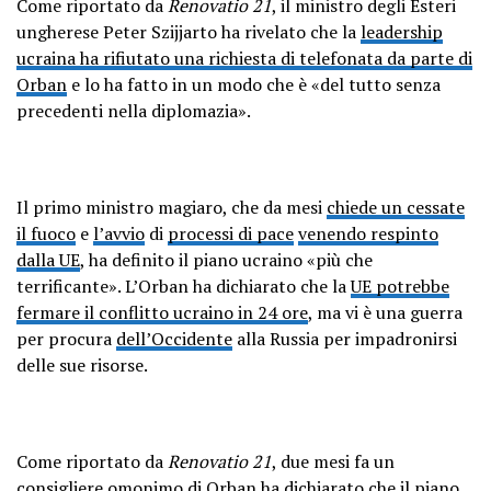
Come riportato da
Renovatio 21
, il ministro degli Esteri
ungherese Peter Szijjarto ha rivelato che la
leadership
ucraina ha rifiutato una richiesta di telefonata da parte di
Orban
e lo ha fatto in un modo che è «del tutto senza
precedenti nella diplomazia».
Il primo ministro magiaro, che da mesi
chiede un cessate
il fuoco
e
l’avvio
di
processi di pace
venendo respinto
dalla UE
, ha definito il piano ucraino «più che
terrificante». L’Orban ha dichiarato che la
UE potrebbe
fermare il conflitto ucraino in 24 ore
, ma vi è una guerra
per procura
dell’Occidente
alla Russia per impadronirsi
delle sue risorse.
Come riportato da
Renovatio 21
, due mesi fa un
consigliere omonimo di Orban ha dichiarato che il piano