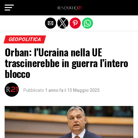
Exit mobile version
GEOPOLITICA
Orban: l’Ucraina nella UE
trascinerebbe in guerra l’intero
blocco
Pubblicato
1 anno fa
il
13 Maggio 2025