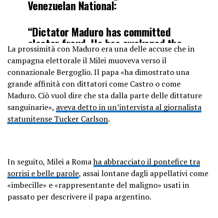
Venezuelan National:
“Dictator Maduro has committed
elector fraud. He has awakened the
La prossimità con Maduro era una delle accuse che in
Venezuelan lions and sooner or later
campagna elettorale il Milei muoveva verso il
socialism is going to end. Socialism
connazionale Bergoglio. Il papa «ha dimostrato una
is always murderous. Courage, dear
grande affinità con dittatori come Castro o come
Venezuelans”
Maduro. Ciò vuol dire che sta dalla parte delle dittature
sanguinarie»,
aveva detto in un’intervista al giornalista
🇦🇷🇻🇪
statunitense Tucker Carlson
.
pic.twitter.com/7p2YspPm6j
— Visegrád 24 (@visegrad24)
July
In seguito, Milei a Roma
ha abbracciato il pontefice tra
29, 2024
sorrisi e belle parole
, assai lontane dagli appellativi come
«imbecille» e «rappresentante del maligno» usati in
passato per descrivere il papa argentino.