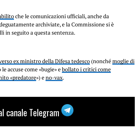
abilito
che le comunicazioni ufficiali, anche da
adeguatamente archiviate, e la Commissione si è
li in seguito a questa sentenza.
erso ex ministro della Difesa tedesco
(nonché
moglie di
o le accuse come «bugie» e
bollato i critici come
nito «predatore
») e
no-vax
.
i al canale Telegram