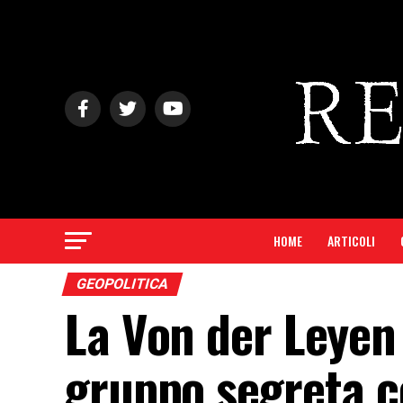
HOME
ARTICOLI
GEOPOLITICA
La Von der Leyen
gruppo segreta c