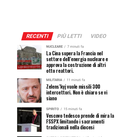
RECENTI
PIÙ LETTI
VIDEO
NUCLEARE
7 minuti fa
La Cina supera la Francia nel
settore dell’energia nucleare e
approva la costruzione di altri
otto reattori.
MILITARIA
11 minuti fa
Zelens’kyj vuole missili 300
intercettori. Non è chiaro se vi
siano
SPIRITO
15 minuti fa
Vescovo tedesco prende di mira la
FSSPX limitando i sacramenti
tradizionali nella diocesi