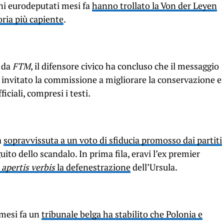
uni eurodeputati mesi fa
hanno trollato la Von der Leyen
ria più capiente
.
a da
FTM
, il difensore civico ha concluso che il messaggio
a invitato la commissione a migliorare la conservazione e
iciali, compresi i testi.
a
sopravvissuta a un voto di sfiducia promosso dai partiti
uito dello scandalo. In prima fila, eravi l’ex premier
a
apertis verbis
la defenestrazione
dell’Ursula.
 mesi fa un
tribunale belga ha stabilito che Polonia e