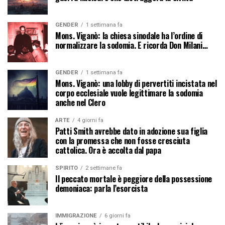
GENDER
1 settimana fa
Mons. Viganò: la chiesa sinodale ha l’ordine di
normalizzare la sodomia. E ricorda Don Milani…
GENDER
1 settimana fa
Mons. Viganò: una lobby di pervertiti incistata nel
corpo ecclesiale vuole legittimare la sodomia
anche nel Clero
ARTE
4 giorni fa
Patti Smith avrebbe dato in adozione sua figlia
con la promessa che non fosse cresciuta
cattolica. Ora è accolta dal papa
SPIRITO
2 settimane fa
Il peccato mortale è peggiore della possessione
demoniaca: parla l’esorcista
IMMIGRAZIONE
6 giorni fa