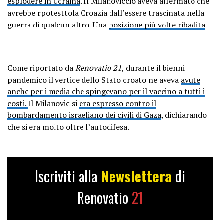
esplodere in Ucraina
. Il Milanoviccio aveva affermato che
avrebbe rpotesttola Croazia dall’essere trascinata nella
guerra di qualcun altro. Una
posizione più volte ribadita
.
Come riportato da
Renovatio 21
, durante il bienni
pandemico il vertice dello Stato croato ne aveva
avute
anche per i media che spingevano per il vaccino a tutti i
costi.
Il Milanovic si
era espresso contro il
bombardamento israeliano dei civili di Gaza
, dichiarando
che si era molto oltre l’autodifesa.
Iscriviti alla
Newslettera
di
Renovatio
21