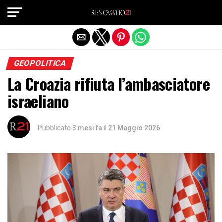
Exit mobile version
GEOPOLITICA
La Croazia rifiuta l’ambasciatore
israeliano
Pubblicato
3 mesi fa
il
21 Maggio 2026