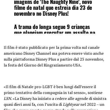
imagens de 'The Naughty Nine', novo
filme de natal que estreia dia 23 de
novembro no Disney Plus!
A trama do longa segue 9 crianças
que planejam executar um assalto na
oficina do Papai Noel no Polo Norte.
pic.twitter.com/8UBbJdqqde
Il film è stato pubblicato per la prima volta sul canale
americano Disney Channel ma poteva essere visto anche
— Séries TV Show BR (@SeriesTWBZ)
sulla piattaforma Disney Plus a partire dal 23 novembre,
September 28, 2023
la festa del Giorno del Ringraziamento USA.
«Il film di Natale pro-LGBT è ben lungi dall’essere il
primo tentativo della compagnia in tal senso», sostiene
LSN
. «La Disney ha iniziato a cedere alle agende di sinistra
quasi dieci anni fa, con l’uscita di
Lightyear
nel 2022 – un