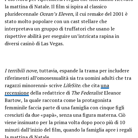
la mattina di Natale. Il film si ispira al classico
pluridecennale
Ocean’s Eleven
, il cui remake del 2001 è
stato molto popolare con un cast stellare che
interpretava un gruppo di truffatori che usano le
rispettive abilità per eseguire un’intricata rapina in
diversi casinò di Las Vegas.
I terribili nove
, tuttavia, espande la trama per includere
riferimenti all’omosessualità sia tra uomini adulti che tra
ragazzi minorenni» scrive
LifeSite
. che cita
una
recensione
della redattrice di
The Federalist
Eleanor
Bartow
,
la quale racconta come la protagonista
femminile faccia parte di una famiglia con cinque figli
cresciuti da due «papà», senza una figura materna. Ciò
viene insinuato per la prima volta dopo poco più di 10
minuti dall’inizio del film, quando la famiglia apre i regali
la mattina di Natale.