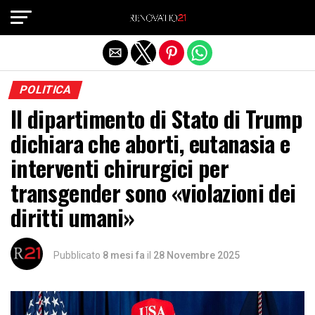
Exit mobile version
POLITICA
Il dipartimento di Stato di Trump
dichiara che aborti, eutanasia e
interventi chirurgici per
transgender sono «violazioni dei
diritti umani»
Pubblicato
8 mesi fa
il
28 Novembre 2025