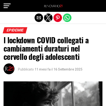
Exit mobile version
EPIDEMIE
I lockdown COVID collegati a
cambiamenti duraturi nel
cervello degli adolescenti
Pubblicato
11 mesi fa
il
16 Settembre 2025