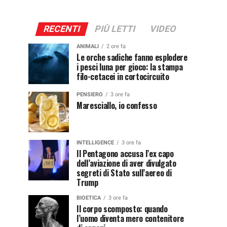
RECENTI
PIÙ LETTI
VIDEO
ANIMALI
2 ore fa
Le orche sadiche fanno esplodere
i pesci luna per gioco: la stampa
filo-cetacei in cortocircuito
PENSIERO
3 ore fa
Maresciallo, io confesso
INTELLIGENCE
3 ore fa
Il Pentagono accusa l’ex capo
dell’aviazione di aver divulgato
segreti di Stato sull’aereo di
Trump
BIOETICA
3 ore fa
Il corpo scomposto: quando
l’uomo diventa mero contenitore