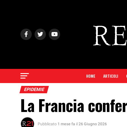
HOME
ARTICOLI
EPIDEMIE
La Francia confer
Pubblicato
1 mese fa
il
26 Giugno 2026