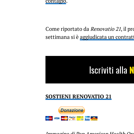
contagio
.
Come riportato da
Renovatio 21
, il 
settimana si è
aggiudicata un contratt
Iscriviti alla
N
SOSTIENI RENOVATIO 21
Immagine di Pan American Health Or