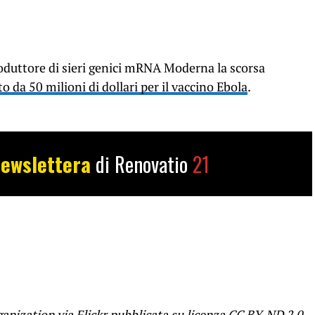
produttore di sieri genici mRNA Moderna la scorsa
o da 50 milioni di dollari per il vaccino Ebola
.
ewslettera
di Renovatio
21
ganization
via Flickr
pubblicata su licenza
CC BY-ND 2.0