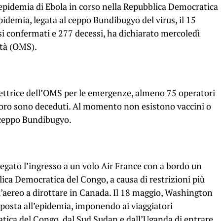
n’epidemia di Ebola in corso nella Repubblica Democratica
epidemia, legata al ceppo Bundibugyo del virus, il 15
si confermati e 277 decessi, ha dichiarato mercoledì
ità (OMS).
rettrice dell’OMS per le emergenze, almeno 75 operatori
i loro sono deceduti. Al momento non esistono vaccini o
l ceppo Bundibugyo.
negato l’ingresso a un volo Air France con a bordo un
ca Democratica del Congo, a causa di restrizioni più
 l’aereo a dirottare in Canada. Il 18 maggio, Washington
isposta all’epidemia, imponendo ai viaggiatori
tica del Congo, dal Sud Sudan e dall’Uganda di entrare