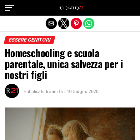
Exit mobile version
ESSERE GENITORI
Homeschooling e scuola
parentale, unica salvezza per i
nostri figli
Pubblicato
6 anni fa
il
10 Giugno 2020