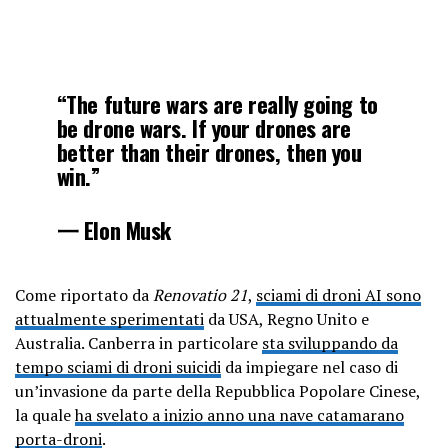
“The future wars are really going to
be drone wars. If your drones are
better than their drones, then you
win.”
一 Elon Musk
pic.twitter.com/KbAYECvu93
Come riportato da
Renovatio 21
,
sciami di droni AI sono
attualmente sperimentati
da USA, Regno Unito e
— DogeDesigner (@cb_doge)
July 11,
Australia. Canberra in particolare
sta sviluppando da
2024
tempo sciami di droni suicidi
da impiegare nel caso di
un’invasione da parte della Repubblica Popolare Cinese,
la quale
ha svelato a inizio anno una nave catamarano
porta-droni
.