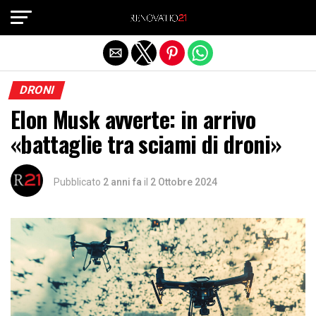
Exit mobile version
DRONI
Elon Musk avverte: in arrivo
«battaglie tra sciami di droni»
Pubblicato
2 anni fa
il
2 Ottobre 2024