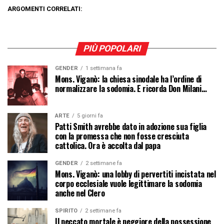
ARGOMENTI CORRELATI:
PIÙ POPOLARI
GENDER
1 settimana fa
Mons. Viganò: la chiesa sinodale ha l’ordine di
normalizzare la sodomia. E ricorda Don Milani…
ARTE
5 giorni fa
Patti Smith avrebbe dato in adozione sua figlia
con la promessa che non fosse cresciuta
cattolica. Ora è accolta dal papa
GENDER
2 settimane fa
Mons. Viganò: una lobby di pervertiti incistata nel
corpo ecclesiale vuole legittimare la sodomia
anche nel Clero
SPIRITO
2 settimane fa
Il peccato mortale è peggiore della possessione