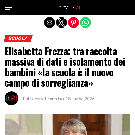
Exit mobile version
SCUOLA
Elisabetta Frezza: tra raccolta
massiva di dati e isolamento dei
bambini «la scuola è il nuovo
campo di sorveglianza»
Pubblicato
1 anno fa
il
18 Luglio 2025