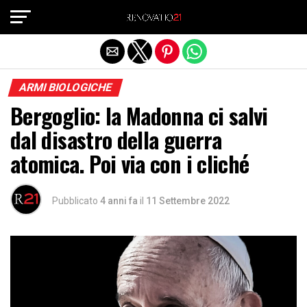
Exit mobile version
ARMI BIOLOGICHE
Bergoglio: la Madonna ci salvi
dal disastro della guerra
atomica. Poi via con i cliché
Pubblicato
4 anni fa
il
11 Settembre 2022