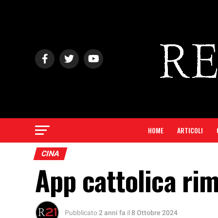
HOME
ARTICOLI
CINA
App cattolica ri
Pubblicato
2 anni fa
il
8 Ottobre 2024