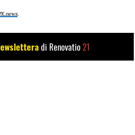
PX.news
.
ewslettera
di Renovatio
21