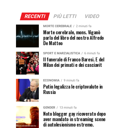
RECENTI
PIÙ LETTI
VIDEO
MORTE CEREBRALE
2 minuti fa
Morte cerebrale, mons. Viganò
parla del libro del nostro Alfredo
De Matteo
SPORT E MARZIALISTICA
6 minuti fa
Il funerale di Franco Baresi. E del
Milan dei primati e dei casciavit
ECONOMIA
9 minuti fa
Putin legalizza le criptovalute in
Russia
GENDER
13 minuti fa
Noto blogger gay ricoverato dopo
aver mandato in streaming scene
di autolesionismo estremo.