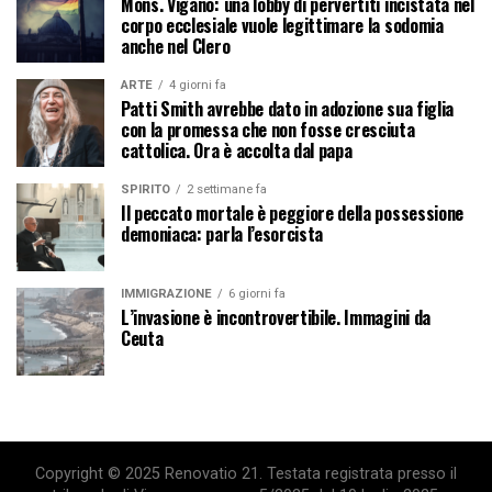
Mons. Viganò: una lobby di pervertiti incistata nel
corpo ecclesiale vuole legittimare la sodomia
anche nel Clero
ARTE
4 giorni fa
Patti Smith avrebbe dato in adozione sua figlia
con la promessa che non fosse cresciuta
cattolica. Ora è accolta dal papa
SPIRITO
2 settimane fa
Il peccato mortale è peggiore della possessione
demoniaca: parla l’esorcista
IMMIGRAZIONE
6 giorni fa
L’invasione è incontrovertibile. Immagini da
Ceuta
Copyright © 2025 Renovatio 21. Testata registrata presso il