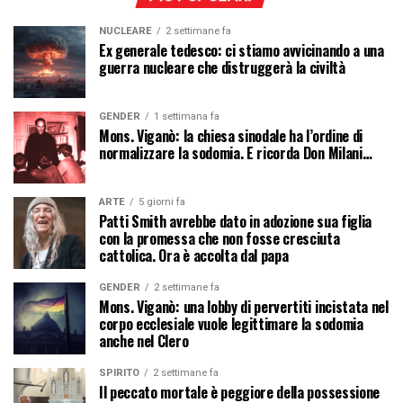
NUCLEARE
2 settimane fa
Ex generale tedesco: ci stiamo avvicinando a una
guerra nucleare che distruggerà la civiltà
GENDER
1 settimana fa
Mons. Viganò: la chiesa sinodale ha l’ordine di
normalizzare la sodomia. E ricorda Don Milani…
ARTE
5 giorni fa
Patti Smith avrebbe dato in adozione sua figlia
con la promessa che non fosse cresciuta
cattolica. Ora è accolta dal papa
GENDER
2 settimane fa
Mons. Viganò: una lobby di pervertiti incistata nel
corpo ecclesiale vuole legittimare la sodomia
anche nel Clero
SPIRITO
2 settimane fa
Il peccato mortale è peggiore della possessione