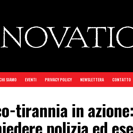
CHI SIAMO
EVENTI
PRIVACY POLICY
NEWSLETTERA
CONTATTO
o-tirannia in azione:
iedere polizia ed ese