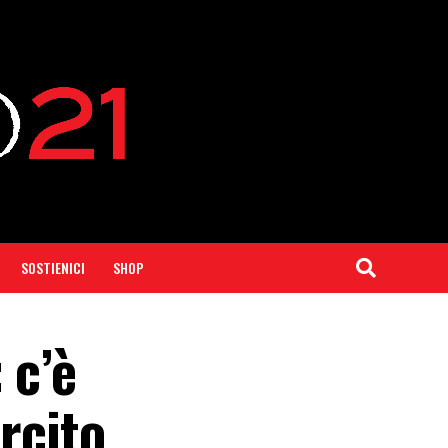
SOSTIENICI
SHOP
 c’è
rcito