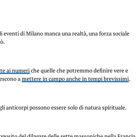
li eventi di Milano manca una realtà, una forza sociale
iò.
nte ai numeri
che quelle che potremmo definire vere e
iescono a
mettere in campo anche in tempi brevissimi
.
gli anticorpi possono essere solo di natura spirituale.
posito del dilagare delle sette massoniche nella Francia