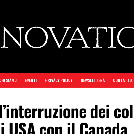
CHI SIAMO
EVENTI
PRIVACY POLICY
NEWSLETTERA
CONTATTO
’interruzione dei col
i USA con il Canada